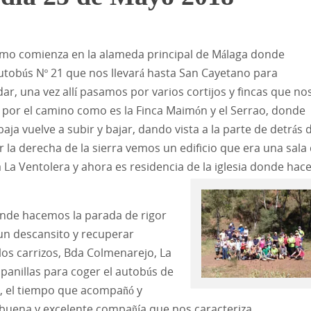
smo comienza en la alameda principal de Málaga donde
tobús Nº 21 que nos llevará hasta San Cayetano para
r, una vez allí pasamos por varios cortijos y fincas que no
por el camino como es la Finca Maimón y el Serrao, donde
aja vuelve a subir y bajar, dando vista a la parte de detrás 
r la derecha de la sierra vemos un edificio que era una sala
a La Ventolera y ahora es residencia de la iglesia donde hac
onde hacemos la parada de rigor
 un descansito y recuperar
los carrizos, Bda Colmenarejo, La
panillas para coger el autobús de
o, el tiempo que acompañó y
 buena y
excelente compañía que nos caracteriza.