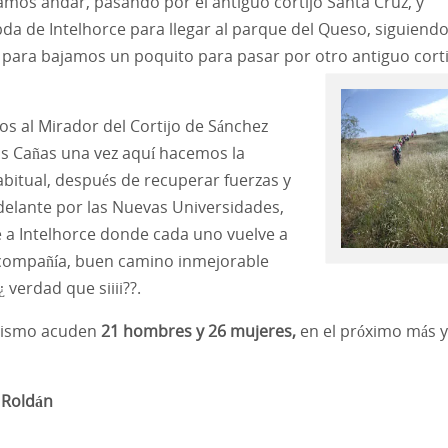
os andar, pasando por el antiguo cortijo Santa Cruz, y
da de Intelhorce para llegar al parque del Queso, siguiend
e para bajamos un poquito para pasar por
otro antiguo corti
s al Mirador del Cortijo de Sánchez
las Cañas una vez aquí hacemos la
abitual, después de recuperar fuerzas y
elante por las Nuevas Universidades,
 a Intelhorce donde cada uno vuelve a
compañía, buen camino inmejorable
¿ verdad
que siiii??.
rismo acuden
21 hombres y 26 mujeres,
en el próximo más y
oldán