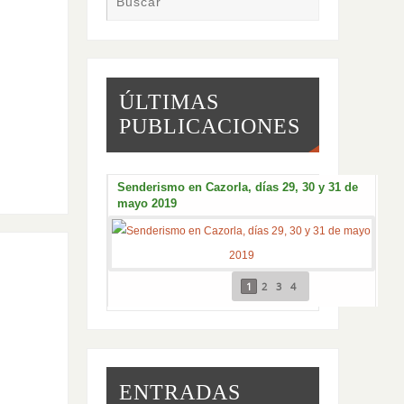
ÚLTIMAS
PUBLICACIONES
s 29, 30 y 31 de
Febrero 2019
En
1
2
3
4
ENTRADAS