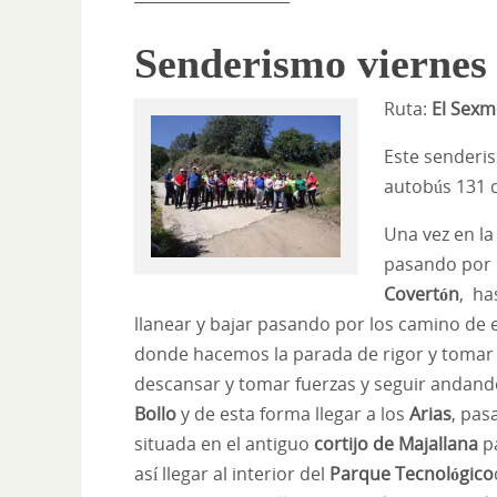
Senderismo viernes
Ruta:
El Sexm
Este senderis
autobús 131 q
Una vez en l
pasando por 
Covertón
, ha
llanear y bajar pasando por los camino de e
donde hacemos la parada de rigor y tomar e
descansar y tomar fuerzas y seguir andand
Bollo
y de esta forma llegar a los
Arias
, pas
situada en el antiguo
cortijo de Majallana
pa
así llegar al interior del
Parque Tecnológico