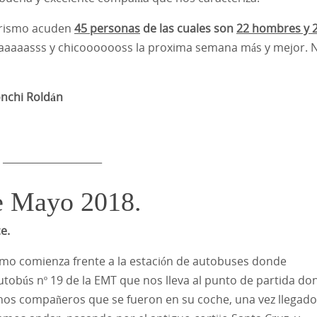
rismo acuden
45 personas
de las cuales son
22 hombres y 
aaaaasss y chicooooooss la proxima semana más y mejor. 
 Roldán
____________________
e Mayo 2018.
ce.
smo comienza frente a la estación de autobuses donde
tobús nº 19 de la EMT que nos lleva al punto de partida do
nos compañeros que se fueron en su coche, una vez llegad