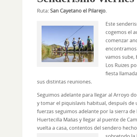
Ruta:
San Cayetano el Pilarejo
.
Este senderi
cogemos el au
comenzar anda
encontramos 
vamos sube, b
Los Ruizes po
fiesta llamad
sus distintas reuniones.
Seguimos adelante para llegar al Arroyo d
y tomar el piquislavis habitual, después de
fuerzas seguimos adelante por la sierra de 
Huertecilla Mañas y llegar al puente de Cam
vuelta a casa, contentos del sendero hech
sobretodo la