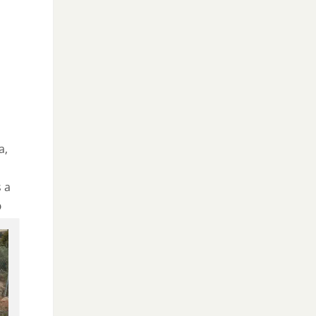
a,
 a
o