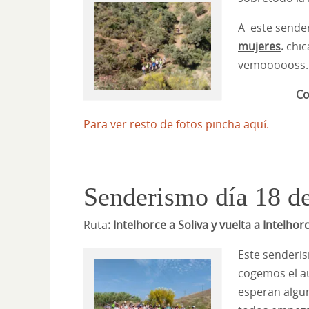
A este sende
mujeres
.
chic
vemoooooss.
Conchi
Para ver resto de fotos pincha aquí.
Senderismo día 18 d
Ruta
: Intelhorce a Soliva y vuelta a Intelhor
Este senderi
cogemos el au
esperan algu