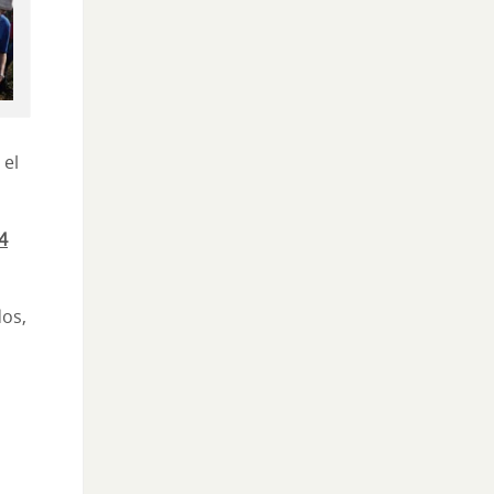
o
el
4
dos,