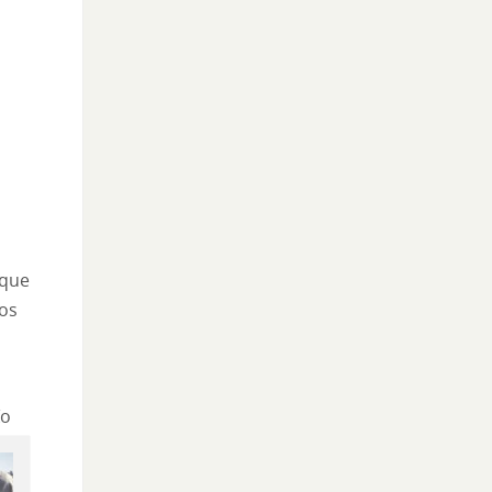
 que
mos
ío