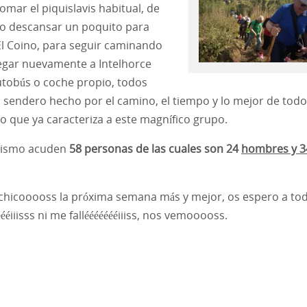
mar el piquislavis habitual, de
o descansar un poquito para
El Coino, para seguir caminando
egar nuevamente a Intelhorce
autobús o coche propio, todos
 sendero hecho por el camino, el tiempo y lo mejor de tod
que ya caracteriza a este magnífico grupo.
rismo acuden
58 personas de las cuales son 24
hombres y 3
chicooooss la próxima semana más y mejor, os espero a to
ééiiisss ni me falléééééééiiiss, nos vemooooss.