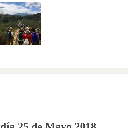
Senderismo en Cazorla, día
mayo 2019
 día 25 de Mayo 2018