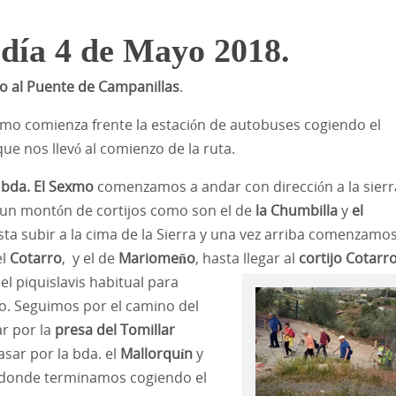
 día 4 de Mayo 2018.
o al Puente de Campanillas
.
mo comienza frente la estación de autobuses cogiendo el
ue nos llevó al comienzo de la ruta.
a
bda. El Sexmo
comenzamos a andar con dirección a la sierr
un montón de cortijos como son el de
la Chumbilla
y
el
sta subir a la cima de la Sierra y una vez arriba comenzamos
l
Cotarro
, y el de
Mariomeño
, hasta llegar al
cortijo Cotarr
l piquislavis habitual para
o. Seguimos por el camino del
ar por la
presa del Tomillar
sar por la bda. el
Mallorquín
y
donde terminamos cogiendo el