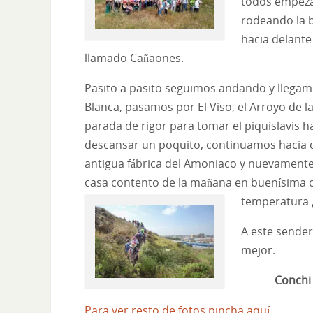
todos empezam
rodeando la b
hacia delant
llamado Cañaones.
Pasito a pasito seguimos andando y llegamo
Blanca, pasamos por El Viso, el Arroyo de 
parada de rigor para tomar el piquislavis h
descansar un poquito, continuamos hacia d
antigua fábrica del Amoniaco y nuevamente
casa contento de la mañana en buenísima 
temperatura 
A este sende
mejor.
Conchi R
Para ver resto de fotos pincha aquí.