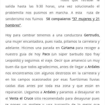
salida hasta las 9:30 horas, una vez solucionado el
problemilla nos pusimos en marcha. A esta ruta de
senderismo nos fuimos
58 compañeros
“37 mujeres y 21
hombres”
.
Hoy para cambiar tenemos a una conductora
Gertrudis,
una mujer encantadora, pues nada, pillamos la carretera y
adelante. Hicimos una parada en
Cártama
para recoger a
nuestro guía de hoy
Paco
(un súper barbudo tipo fray
Leopoldo) y seguimos el viaje. Decir que amaneció un muy
buen día que todos agradecimos, antes de llegar a
Ardales
nos encontramos con algunos destrozos en la carretera y
en los campos ocasionados por esas fuertísimas lluvias
caídas días antes por toda esa zona y que están en
reparación. Llegamos a
Ardales
y paramos a desayunar en
el
Venta el Cruce
sitio recomendado para desayunar pues
te ponen un mollete y una zurrapilla de lo mejor que